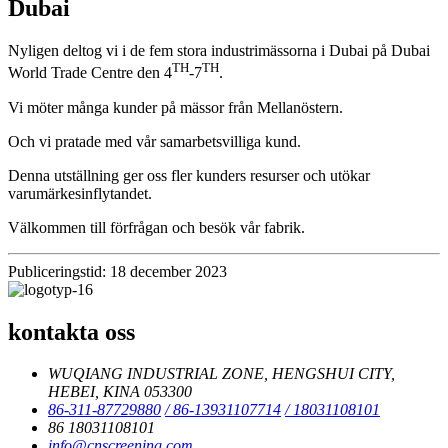
Dubai
Nyligen deltog vi i de fem stora industrimässorna i Dubai på Dubai
TH
TH
World Trade Centre den 4
-7
.
Vi möter många kunder på mässor från Mellanöstern.
Och vi pratade med vår samarbetsvilliga kund.
Denna utställning ger oss fler kunders resurser och utökar
varumärkesinflytandet.
Välkommen till förfrågan och besök vår fabrik.
Publiceringstid: 18 december 2023
kontakta oss
WUQIANG INDUSTRIAL ZONE, HENGSHUI CITY,
HEBEI, KINA 053300
86-311-87729880
/ 86-13931107714
/ 18031108101
86 18031108101
info@cnscreening.com