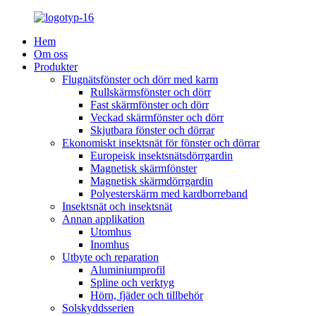
Hem
Om oss
Produkter
Flugnätsfönster och dörr med karm
Rullskärmsfönster och dörr
Fast skärmfönster och dörr
Veckad skärmfönster och dörr
Skjutbara fönster och dörrar
Ekonomiskt insektsnät för fönster och dörrar
Europeisk insektsnätsdörrgardin
Magnetisk skärmfönster
Magnetisk skärmdörrgardin
Polyesterskärm med kardborreband
Insektsnät och insektsnät
Annan applikation
Utomhus
Inomhus
Utbyte och reparation
Aluminiumprofil
Spline och verktyg
Hörn, fjäder och tillbehör
Solskyddsserien