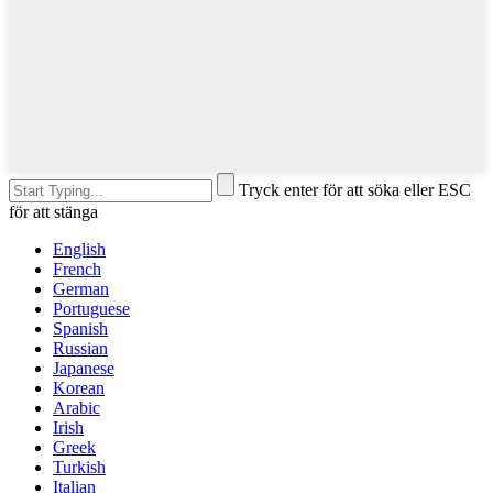
Tryck enter för att söka eller ESC
för att stänga
English
French
German
Portuguese
Spanish
Russian
Japanese
Korean
Arabic
Irish
Greek
Turkish
Italian