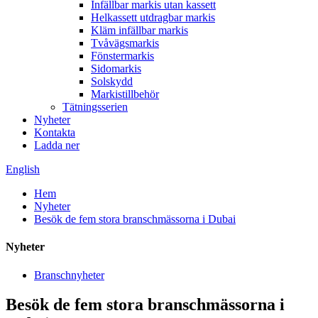
Infällbar markis utan kassett
Helkassett utdragbar markis
Kläm infällbar markis
Tvåvägsmarkis
Fönstermarkis
Sidomarkis
Solskydd
Markistillbehör
Tätningsserien
Nyheter
Kontakta
Ladda ner
English
Hem
Nyheter
Besök de fem stora branschmässorna i Dubai
Nyheter
Branschnyheter
Besök de fem stora branschmässorna i