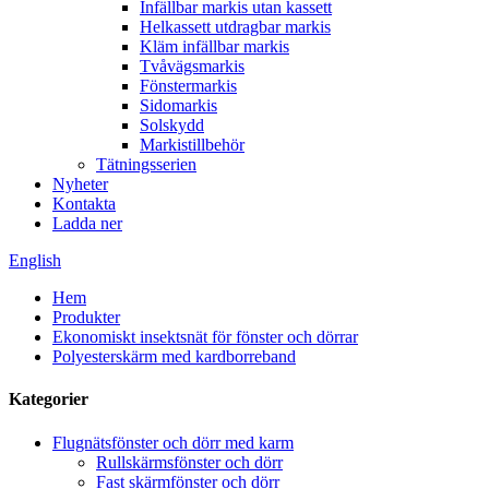
Infällbar markis utan kassett
Helkassett utdragbar markis
Kläm infällbar markis
Tvåvägsmarkis
Fönstermarkis
Sidomarkis
Solskydd
Markistillbehör
Tätningsserien
Nyheter
Kontakta
Ladda ner
English
Hem
Produkter
Ekonomiskt insektsnät för fönster och dörrar
Polyesterskärm med kardborreband
Kategorier
Flugnätsfönster och dörr med karm
Rullskärmsfönster och dörr
Fast skärmfönster och dörr