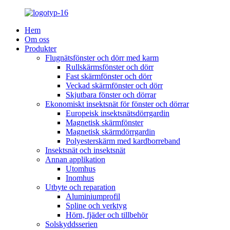
Hem
Om oss
Produkter
Flugnätsfönster och dörr med karm
Rullskärmsfönster och dörr
Fast skärmfönster och dörr
Veckad skärmfönster och dörr
Skjutbara fönster och dörrar
Ekonomiskt insektsnät för fönster och dörrar
Europeisk insektsnätsdörrgardin
Magnetisk skärmfönster
Magnetisk skärmdörrgardin
Polyesterskärm med kardborreband
Insektsnät och insektsnät
Annan applikation
Utomhus
Inomhus
Utbyte och reparation
Aluminiumprofil
Spline och verktyg
Hörn, fjäder och tillbehör
Solskyddsserien