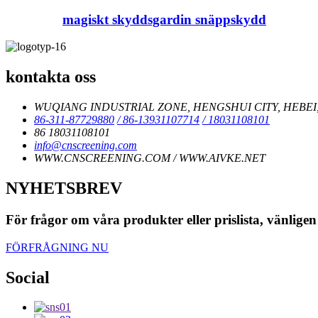
magiskt skyddsgardin snäppskydd
kontakta oss
WUQIANG INDUSTRIAL ZONE, HENGSHUI CITY, HEBEI,
86-311-87729880
/ 86-13931107714
/ 18031108101
86 18031108101
info@cnscreening.com
WWW.CNSCREENING.COM / WWW.AIVKE.NET
NYHETSBREV
För frågor om våra produkter eller prislista, vänligen
FÖRFRÅGNING NU
Social