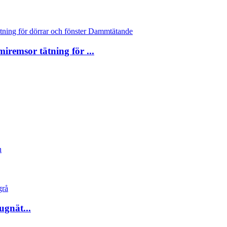
emsor tätning för ...
ugnät...