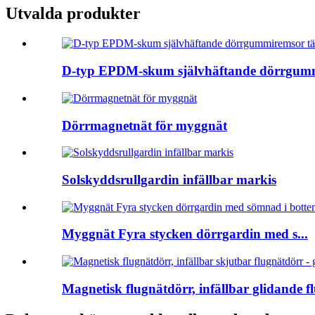
Utvalda produkter
D-typ EPDM-skum självhäftande dörrgummir
Dörrmagnetnät för myggnät
Solskyddsrullgardin infällbar markis
Myggnät Fyra stycken dörrgardin med s...
Magnetisk flugnätdörr, infällbar glidande fl