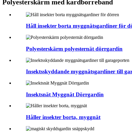
Polyesterskärm med kardborreband
Håll insekter borta myggnätsgardiner för d
Polyesterskärm polyesternät dörrgardin
Insektsskyddande myggnätsgardiner till ga
Insektsnät Myggnät Dörrgardin
Håller insekter borta, myggnät