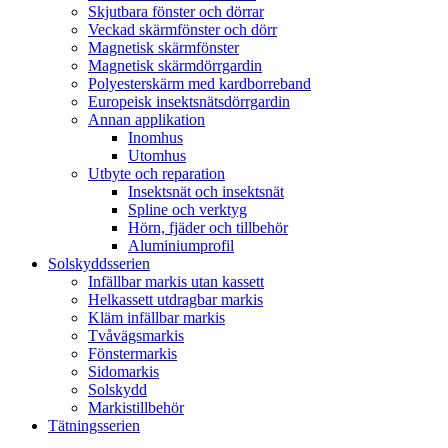
Skjutbara fönster och dörrar
Veckad skärmfönster och dörr
Magnetisk skärmfönster
Magnetisk skärmdörrgardin
Polyesterskärm med kardborreband
Europeisk insektsnätsdörrgardin
Annan applikation
Inomhus
Utomhus
Utbyte och reparation
Insektsnät och insektsnät
Spline och verktyg
Hörn, fjäder och tillbehör
Aluminiumprofil
Solskyddsserien
Infällbar markis utan kassett
Helkassett utdragbar markis
Kläm infällbar markis
Tvåvägsmarkis
Fönstermarkis
Sidomarkis
Solskydd
Markistillbehör
Tätningsserien